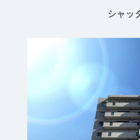
コ
ン
シャッ
テ
ン
ツ
へ
ス
キ
ッ
プ