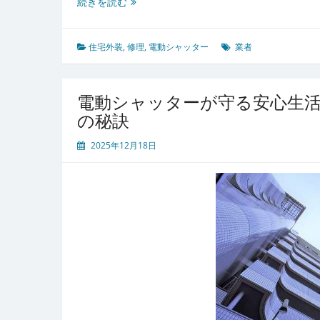
電
続きを読む
動
シ
ャ
住宅外装
,
修理
,
電動シャッター
業者
ッ
タ
ー
電動シャッターが守る安心生
の
の秘訣
故
障
2025年12月18日
予
防
と
安
全
性
を
高
め
る
メ
ン