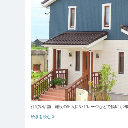
長
持
ち
さ
せ
る
た
め
の
秘
訣
住宅や店舗、施設の出入口やガレージなどで幅広く利
電
続きを読む
動