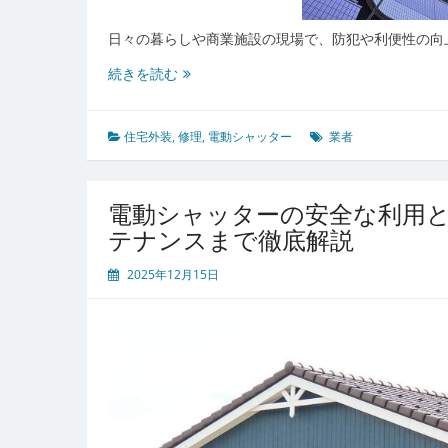
テ
ナ
日々の暮らしや商業施設の現場で、防犯や利便性の向
ン
電
続きを読む
ス
動
と
シ
業
ャ
住宅外装
,
修理
,
電動シャッター
業者
者
ッ
活
タ
用
ー
法
電動シャッターの安全な利用
が
テナンスまで徹底解説
守
る
2025年12月15日
安
心
生
活
と
安
全
を