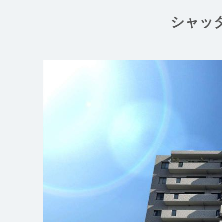
コ
ン
シャッ
テ
ン
ツ
へ
ス
キ
ッ
プ