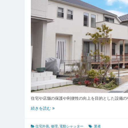
住宅や店舗の保護や利便性の向上を目的とした設備の
電
続きを読む
動
シ
ャ
住宅外装
,
修理
,
電動シャッター
業者