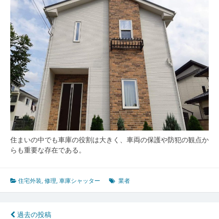
で
き
る
業
者
で
長
寿
命
を
実
現
す
る
住まいの中でも車庫の役割は大きく、車両の保護や防犯の観点か
コ
らも重要な存在である。
ツ
住宅外装
,
修理
,
車庫シャッター
業者
投
過去の投稿