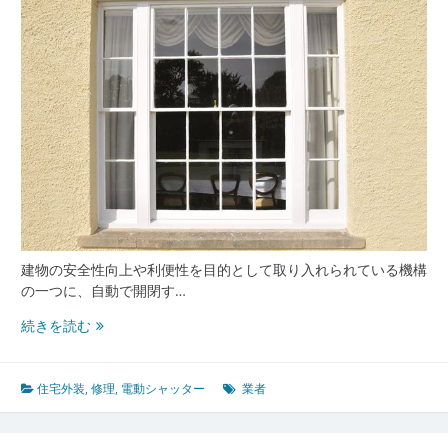
業
者
選
び
か
ら
日
常
メ
ン
テ
ナ
ン
建物の安全性向上や利便性を目的として取り入れられている機構
ス
の一つに、自動で開閉す…
ま
電
続きを読む
で
動
徹
シ
底
ャ
住宅外装
,
修理
,
電動シャッター
業者
解
ッ
説
タ