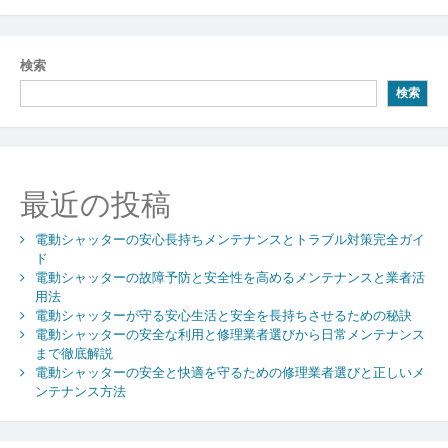
稿
ナ
検索
ビ
検索
ゲ
ー
シ
最近の投稿
ョ
電動シャッターの安心長持ちメンテナンスとトラブル対策完全ガイ
ン
ド
電動シャッターの故障予防と安全性を高めるメンテナンスと業者活
用法
電動シャッターが守る安心生活と安全を長持ちさせるための秘訣
電動シャッターの安全な利用と修理業者選びから日常メンテナンス
まで徹底解説
電動シャッターの安全と快適を守るための修理業者選びと正しいメ
ンテナンス方法