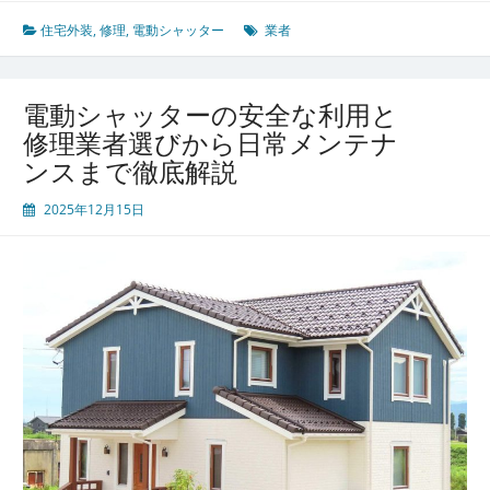
シ
活
ャ
用
住宅外装
,
修理
,
電動シャッター
業者
ッ
法
タ
ー
電動シャッターの安全な利用と
が
修理業者選びから日常メンテナ
守
ンスまで徹底解説
る
安
2025年12月15日
心
生
活
と
安
全
を
長
持
ち
さ
せ
る