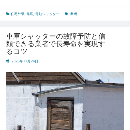
動
シ
ャ
住宅外装
,
修理
,
電動シャッター
業者
ッ
タ
ー
車庫シャッターの故障予防と信
の
頼できる業者で長寿命を実現す
快
るコツ
適
利
2025年11月24日
用
と
長
持
ち
さ
せ
る
た
め
の
修