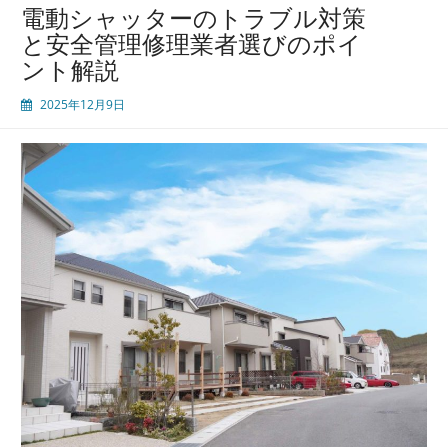
ー
電動シャッターのトラブル対策
の
と安全管理修理業者選びのポイ
安
ント解説
全
と
2025年12月9日
快
適
を
守
る
た
め
の
修
理
業
者
選
び
と
正
し