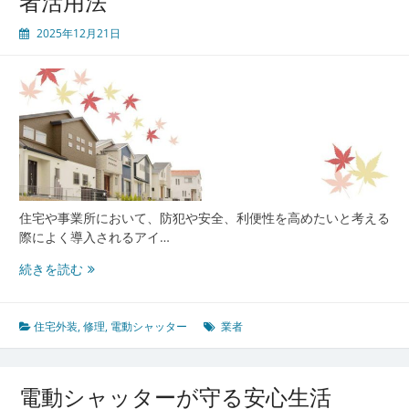
者活用法
2025年12月21日
住宅や事業所において、防犯や安全、利便性を高めたいと考える
際によく導入されるアイ…
電
続きを読む
動
シ
ャ
住宅外装
,
修理
,
電動シャッター
業者
ッ
タ
ー
電動シャッターが守る安心生活
の