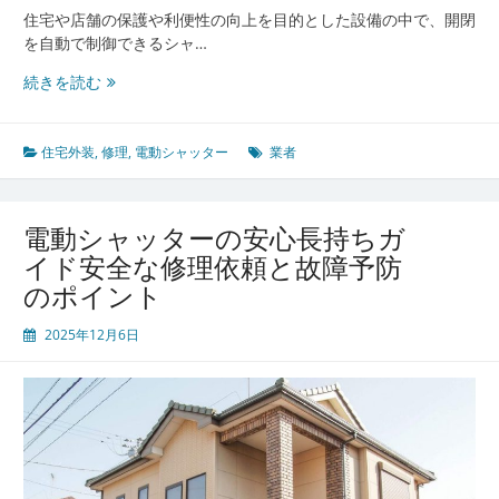
い
住宅や店舗の保護や利便性の向上を目的とした設備の中で、開閉
メ
を自動で制御できるシャ…
ン
電
続きを読む
テ
動
ナ
シ
ン
ャ
住宅外装
,
修理
,
電動シャッター
業者
ス
ッ
方
タ
法
ー
電動シャッターの安心長持ちガ
の
イド安全な修理依頼と故障予防
ト
のポイント
ラ
ブ
2025年12月6日
ル
対
策
と
安
全
管