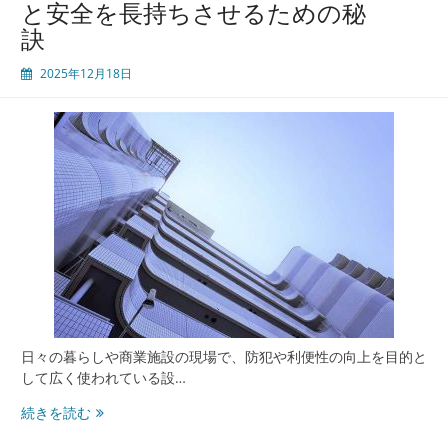
と安全を長持ちさせるための秘
故
訣
障
予
2025年12月18日
防
と
安
全
性
を
高
め
る
メ
ン
テ
ナ
ン
日々の暮らしや商業施設の現場で、防犯や利便性の向上を目的と
ス
して広く使われている設…
と
電
続きを読む
業
動
者