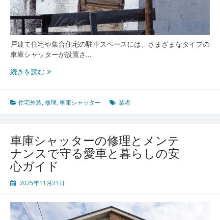
理
業
者
選
戸建て住宅や集合住宅の駐車スペースには、さまざまなタイプの
び
車庫シャッターが設置さ…
と
メ
車
続きを読む
ン
庫
テ
シ
ナ
ャ
住宅外装
,
修理
,
車庫シャッター
業者
ン
ッ
ス
タ
の
ー
車庫シャッターの修理とメンテ
極
の
ナンスで守る愛車と暮らしの安
意
故
心ガイド
障
予
2025年11月21日
防
と
信
頼