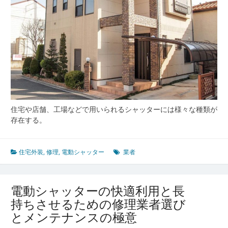
理
修
理
業
者
選
び
の
ポ
イ
ン
住宅や店舗、工場などで用いられるシャッターには様々な種類が
ト
存在する。
解
説
住宅外装
,
修理
,
電動シャッター
業者
電動シャッターの快適利用と長
持ちさせるための修理業者選び
とメンテナンスの極意