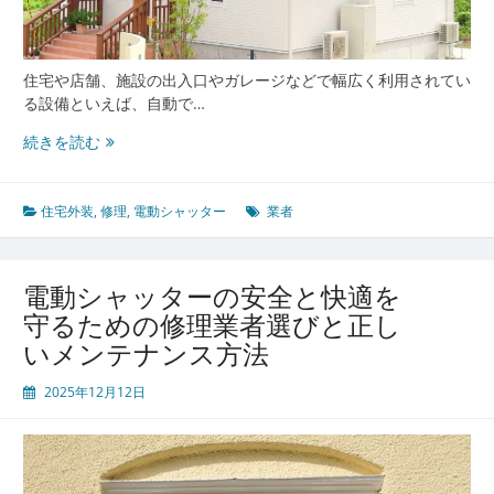
た
め
の
住宅や店舗、施設の出入口やガレージなどで幅広く利用されてい
秘
る設備といえば、自動で…
訣
電
続きを読む
動
シ
ャ
住宅外装
,
修理
,
電動シャッター
業者
ッ
タ
ー
電動シャッターの安全と快適を
の
守るための修理業者選びと正し
安
いメンテナンス方法
全
な
2025年12月12日
利
用
と
修
理