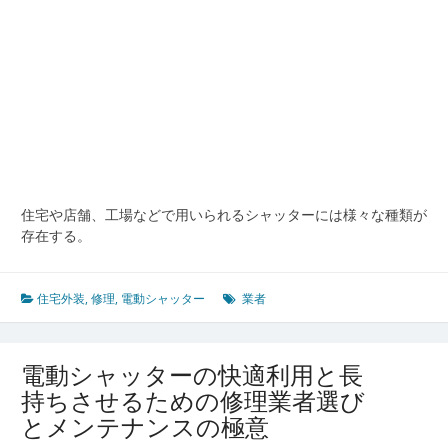
理
修
理
業
者
選
び
の
ポ
イ
ン
住宅や店舗、工場などで用いられるシャッターには様々な種類が
ト
存在する。
解
説
住宅外装
,
修理
,
電動シャッター
業者
電動シャッターの快適利用と長
持ちさせるための修理業者選び
とメンテナンスの極意