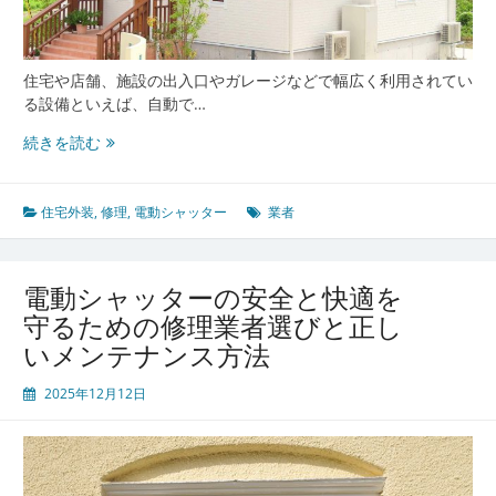
た
め
の
住宅や店舗、施設の出入口やガレージなどで幅広く利用されてい
秘
る設備といえば、自動で…
訣
電
続きを読む
動
シ
ャ
住宅外装
,
修理
,
電動シャッター
業者
ッ
タ
ー
電動シャッターの安全と快適を
の
守るための修理業者選びと正し
安
いメンテナンス方法
全
な
2025年12月12日
利
用
と
修
理