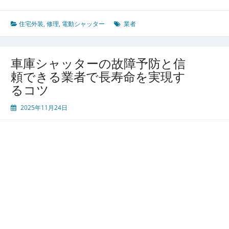
動
シ
ャ
住宅外装
,
修理
,
電動シャッター
業者
ッ
タ
ー
車庫シャッターの故障予防と信
の
頼できる業者で長寿命を実現す
快
るコツ
適
利
2025年11月24日
用
と
長
持
ち
さ
せ
る
た
め
の
修