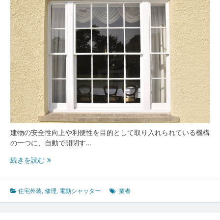
業
者
選
び
か
ら
日
常
メ
ン
テ
ナ
ン
建物の安全性向上や利便性を目的として取り入れられている機構
ス
の一つに、自動で開閉す…
ま
電
続きを読む
で
動
徹
シ
底
ャ
住宅外装
,
修理
,
電動シャッター
業者
解
ッ
説
タ