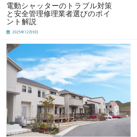
ー
電動シャッターのトラブル対策
の
と安全管理修理業者選びのポイ
安
ント解説
全
と
2025年12月9日
快
適
を
守
る
た
め
の
修
理
業
者
選
び
と
正
し