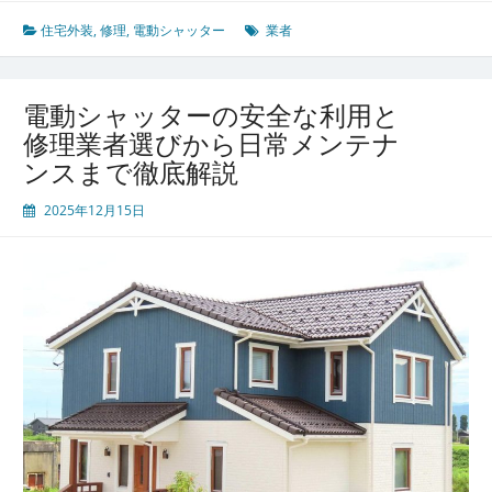
シ
活
ャ
用
住宅外装
,
修理
,
電動シャッター
業者
ッ
法
タ
ー
電動シャッターの安全な利用と
が
修理業者選びから日常メンテナ
守
ンスまで徹底解説
る
安
2025年12月15日
心
生
活
と
安
全
を
長
持
ち
さ
せ
る