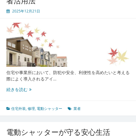
者活用法
2025年12月21日
住宅や事業所において、防犯や安全、利便性を高めたいと考える
際によく導入されるアイ…
電
続きを読む
動
シ
ャ
住宅外装
,
修理
,
電動シャッター
業者
ッ
タ
ー
電動シャッターが守る安心生活
の