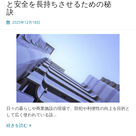
と安全を長持ちさせるための秘
故
訣
障
予
2025年12月18日
防
と
安
全
性
を
高
め
る
メ
ン
テ
ナ
ン
日々の暮らしや商業施設の現場で、防犯や利便性の向上を目的と
ス
して広く使われている設…
と
電
続きを読む
業
動
者