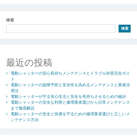
稿
ナ
検索
ビ
検索
ゲ
ー
シ
最近の投稿
ョ
電動シャッターの安心長持ちメンテナンスとトラブル対策完全ガイ
ン
ド
電動シャッターの故障予防と安全性を高めるメンテナンスと業者活
用法
電動シャッターが守る安心生活と安全を長持ちさせるための秘訣
電動シャッターの安全な利用と修理業者選びから日常メンテナンス
まで徹底解説
電動シャッターの安全と快適を守るための修理業者選びと正しいメ
ンテナンス方法