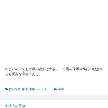
で
き
る
業
者
で
長
寿
命
を
実
現
す
る
住まいの中でも車庫の役割は大きく、車両の保護や防犯の観点か
コ
らも重要な存在である。
ツ
住宅外装
,
修理
,
車庫シャッター
業者
投
過去の投稿