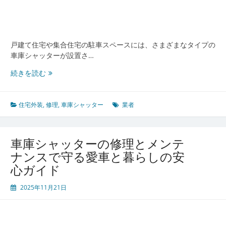
理
業
者
選
戸建て住宅や集合住宅の駐車スペースには、さまざまなタイプの
び
車庫シャッターが設置さ…
と
車
メ
続きを読む
庫
ン
シ
テ
ャ
ナ
住宅外装
,
修理
,
車庫シャッター
業者
ッ
ン
タ
ス
ー
の
車庫シャッターの修理とメンテ
の
極
ナンスで守る愛車と暮らしの安
故
意
心ガイド
障
予
2025年11月21日
防
と
信
頼