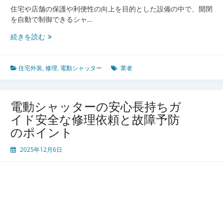
い
住宅や店舗の保護や利便性の向上を目的とした設備の中で、開閉
メ
を自動で制御できるシャ…
ン
電
続きを読む
テ
動
ナ
シ
ン
ャ
住宅外装
,
修理
,
電動シャッター
業者
ス
ッ
方
タ
法
ー
電動シャッターの安心長持ちガ
の
イド安全な修理依頼と故障予防
ト
のポイント
ラ
ブ
2025年12月6日
ル
対
策
と
安
全
管