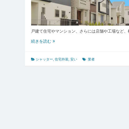
戸建て住宅やマンション、さらには店舗や工場など、
信
続きを読む
頼
で
き
シャッター
,
住宅外装
,
安い
業者
る
業
者
で
安
心
と
安
全
を
守