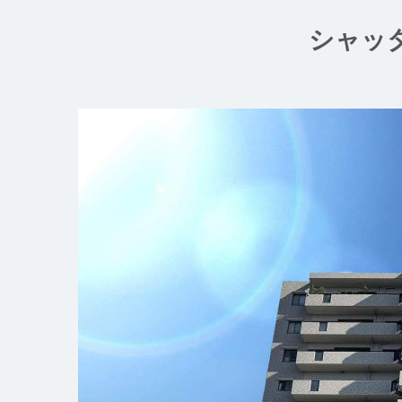
コ
ン
シャッ
テ
ン
ツ
へ
ス
キ
ッ
プ