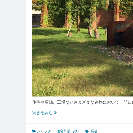
住宅や店舗、工場などさまざまな建物において、開口
安
続きを読む
さ
と
安
シャッター
,
住宅外装
,
安い
業者