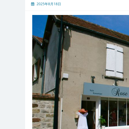
ー
2025年8月18日
選
び
費
用
だ
け
で
失
敗
し
な
い
た
め
の
業
者
比
較
と
設