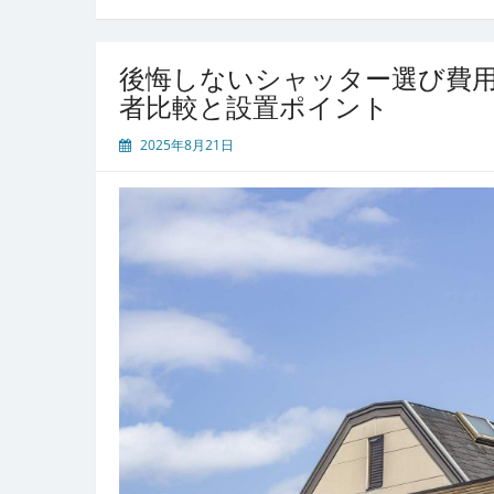
心
を
両
後悔しないシャッター選び費
立
者比較と設置ポイント
す
る
2025年8月21日
た
め
の
シ
ャ
ッ
タ
ー
業
者
選
び
と
設
置