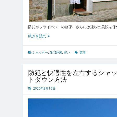
置
ポ
イ
ン
ト
防犯やプライバシーの確保、さらには建物の美観を保
安
続きを読む
心
と
コ
シャッター
,
住宅外装
,
安い
業者
ス
ト
で
防犯と快適性を左右するシャ
選
トダウン方法
ぶ
シ
2025年8月15日
ャ
ッ
タ
ー
設