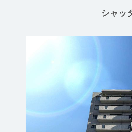
コ
ン
シャッ
テ
ン
ツ
へ
ス
キ
ッ
プ