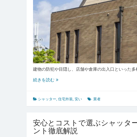
費
用
の
全
知
識
建物の防犯や目隠し、店舗や倉庫の出入口といった多
後
続きを読む
悔
し
な
シャッター
,
住宅外装
,
安い
業者
い
シ
ャ
安心とコストで選ぶシャッタ
ッ
ント徹底解説
タ