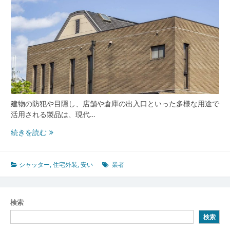
建物の防犯や目隠し、店舗や倉庫の出入口といった多様な用途で
活用される製品は、現代…
後
続きを読む
悔
し
な
シャッター
,
住宅外装
,
安い
業者
い
シ
ャ
検索
ッ
検索
タ
ー