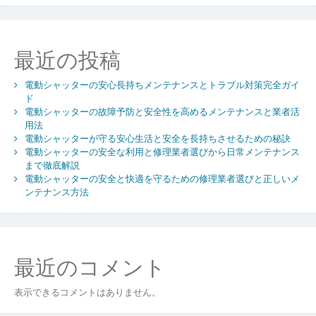
選
び
費
最近の投稿
用
だ
電動シャッターの安心長持ちメンテナンスとトラブル対策完全ガイ
け
ド
で
電動シャッターの故障予防と安全性を高めるメンテナンスと業者活
失
用法
敗
電動シャッターが守る安心生活と安全を長持ちさせるための秘訣
し
電動シャッターの安全な利用と修理業者選びから日常メンテナンス
な
まで徹底解説
い
電動シャッターの安全と快適を守るための修理業者選びと正しいメ
た
ンテナンス方法
め
の
業
者
最近のコメント
比
較
表示できるコメントはありません。
と
設