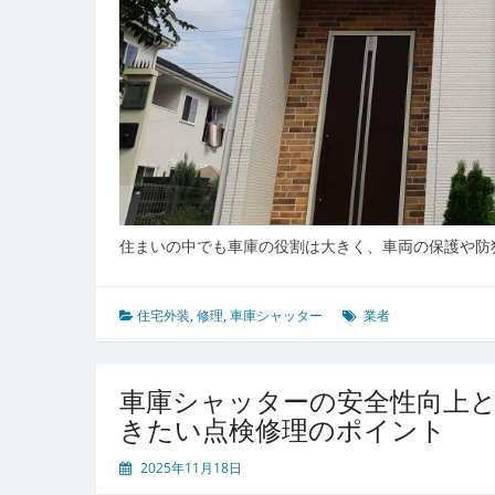
る
コ
ツ
住まいの中でも車庫の役割は大きく、車両の保護や防
住宅外装
,
修理
,
車庫シャッター
業者
車庫シャッターの安全性向上
きたい点検修理のポイント
2025年11月18日