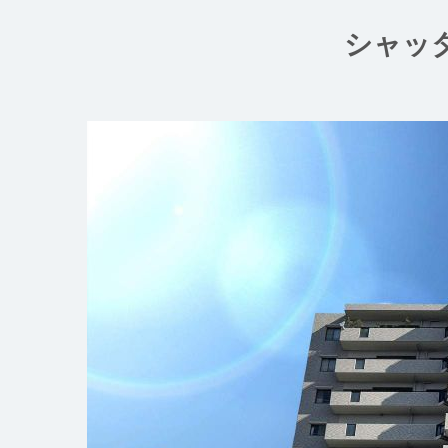
コ
ン
シャッ
テ
ン
ツ
へ
ス
キ
ッ
プ