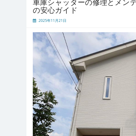
車庫シャッターの修理とメン
の
の安心ガイド
故
障
2025年11月21日
予
防
と
信
頼
で
き
る
業
者
で
長
寿
命
を
実
現
す