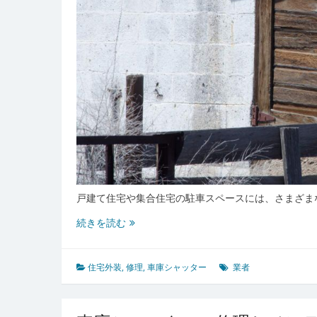
戸建て住宅や集合住宅の駐車スペースには、さまざま
車
続きを読む
庫
シ
ャ
住宅外装
,
修理
,
車庫シャッター
業者
ッ
タ
ー