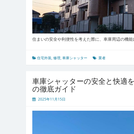
住まいの安全や利便性を考えた際に、車庫周辺の機能
住宅外装
,
修理
,
車庫シャッター
業者
車庫シャッターの安全と快適
の徹底ガイド
2025年11月15日