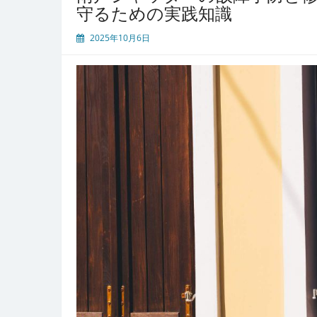
守るための実践知識
安
心
2025年10月6日
快
適
に
使
い
続
け
る
た
め
の
修
理
と
メ
ン
テ
ナ
ン