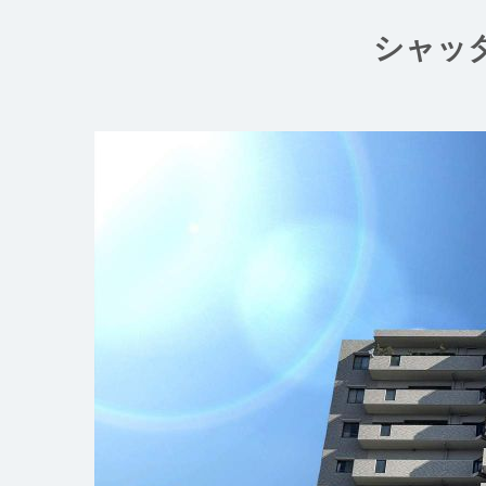
コ
ン
シャッ
テ
ン
ツ
へ
ス
キ
ッ
プ