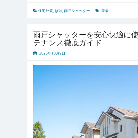
と
快
住宅外装
,
修理
,
雨戸シャッター
業者
適
を
守
雨戸シャッターを安心快適に
る
テナンス徹底ガイド
た
め
2025年10月9日
の
雨
戸
シ
ャ
ッ
タ
ー
修
理
と
専
門