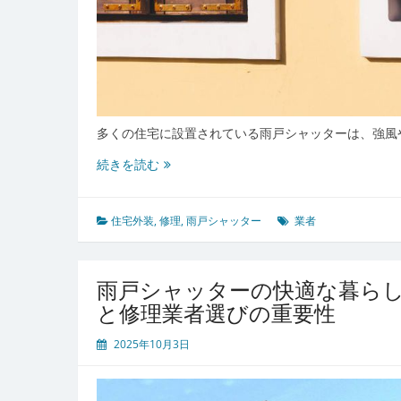
ス
徹
底
ガ
イ
ド
多くの住宅に設置されている雨戸シャッターは、強風
雨
続きを読む
戸
シ
ャ
住宅外装
,
修理
,
雨戸シャッター
業者
ッ
タ
ー
雨戸シャッターの快適な暮ら
の
と修理業者選びの重要性
故
障
2025年10月3日
予
防
と