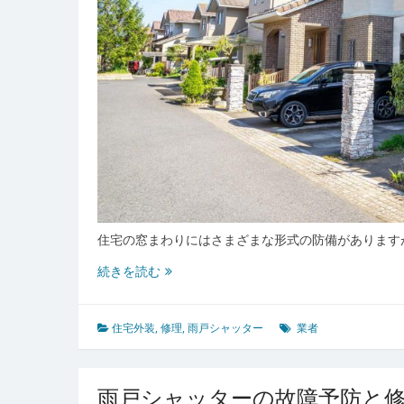
業
者
選
び
の
極
意
住宅の窓まわりにはさまざまな形式の防備があります
雨
続きを読む
戸
シ
ャ
住宅外装
,
修理
,
雨戸シャッター
業者
ッ
タ
ー
雨戸シャッターの故障予防と
を