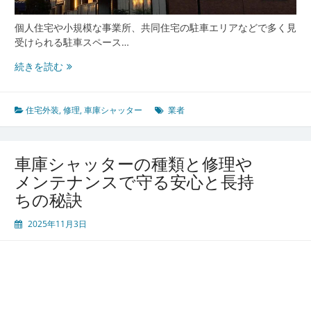
安
心
個人住宅や小規模な事業所、共同住宅の駐車エリアなどで多く見
な
受けられる駐車スペース…
毎
車
続きを読む
日
庫
を
シ
ャ
住宅外装
,
修理
,
車庫シャッター
業者
ッ
タ
ー
車庫シャッターの種類と修理や
の
メンテナンスで守る安心と長持
正
ちの秘訣
し
い
2025年11月3日
メ
ン
テ
ナ
ン
ス