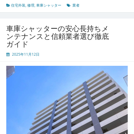
ャ
住宅外装
,
修理
,
車庫シャッター
業者
ッ
タ
ー
車庫シャッターの安心長持ちメ
の
ンテナンスと信頼業者選び徹底
安
ガイド
全
と
2025年11月12日
快
適
を
守
る
た
め
の
修
理
と
業
者