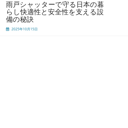
雨戸シャッターで守る日本の暮
の
らし快適性と安全性を支える設
故
備の秘訣
障
を
2025年10月15日
未
然
に
防
ぐ
た
め
の
安
心
修
理
と
正
し
い
メ