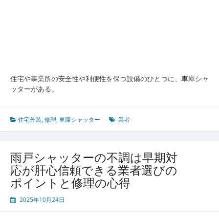
と
信
頼
で
き
る
修
理
住宅や事業所の安全性や利便性を保つ設備のひとつに、車庫シャ
業
ッターがある。
者
選
び
住宅外装
,
修理
,
車庫シャッター
業者
で
守
る
雨戸シャッターの不調は早期対
安
全
応が肝心信頼できる業者選びの
な
ポイントと修理の心得
駐
車
2025年10月24日
空
間