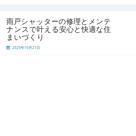
ッ
タ
ー
雨戸シャッターの修理とメンテ
の
ナンスで叶える安心と快適な住
不
まいづくり
調
は
2025年10月21日
早
期
対
応
が
肝
心
信
頼
で
き
る
業
者