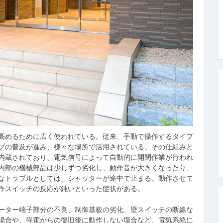
高めるために広く使われている。
従来、手動で操作するタイプ
プの普及が進み、様々な場所で活用されている。その仕組みと
内蔵されており、電気信号によって自動的に開閉作業が行われ
内部の機械部品は少しずつ劣化し、動作音が大きくなったり、
なトラブルとしては、シャッターが途中で止まる、動作させて
作スイッチの反応が鈍いといった症状がある。
ーター端子部分の不良、制御基板の劣化、壁スイッチの断線な
場合や、停電からの復旧後に動作しない場合など、電気系統に