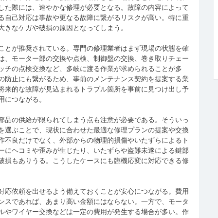
した際には、速やかな修理が必要となる。故障の内容によって
る自己対応は事故や更なる故障に繋がるリスクが高い。特に重
大きなケガや破損の原因となってしまう。
ことが推奨されている。専門の修理業者はまず現場の状態を確
は、モーター部の交換や点検、制御盤の交換、巻き取りチェー
ッチの点検交換など、多岐に渡る作業が求められることが多
の防止にも繋がるため、事前のメンテナンス契約を提案する業
将来的な故障が見込まれるトラブル箇所を事前に見つけ出し予
用につながる。
部品の供給が限られてしまう点も注意が必要である。そういっ
を選ぶことで、現状に合わせた最適な修理プランの提案や交換
作不良だけでなく、外部からの物理的損傷やいたずらによるト
ーにヘコミや歪みが生じたり、いたずらや盗難未遂による鍵部
破損もありうる。こうしたケースにも臨機応変に対応できる修
対応依頼を出せるよう備えておくことが安心につながる。費用
ンスであれば、あまり高い金額にはならない。一方で、モータ
ルやワイヤー交換などは一定の費用が発生する場合が多い。作