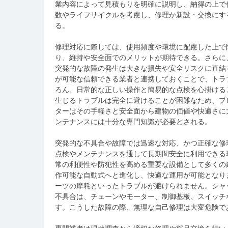
業内容によって見積もりを明確に説明し、納得の上で
数やライフサイクルを考慮し、修理か新設・交換にす
る。
修理対応に際しては、使用頻度や環境に配慮した上で
り、維持や安全面でのメリットが期待できる。さらに
突発的な故障の発生は大きな損失や安全リスクに直結
が可能な信頼できる業者と連携しておくことで、トラ
ろん、日常的な正しい操作と簡易的な点検を心掛ける
生じるトラブルは完全に避けることが困難なため、プ
ターはその手軽さと安全面から建物の価値や快適さに
ンテナンスには十分な専門知識が必要とされる。
突発的な不具合や故障では迅速な対応、かつ正確な修
点検やメンテナンスを通して長期間安全に利用できる
常の利便性や防犯性を高める重要な設備として多くの
作可能な自動式へと進化し、快適な運用が可能となり
ーツの摩耗といったトラブルが避けられません。シャ
不具合は、チェーンやモーター、制御基板、スイッチ
す。こうした故障の際、無理な自己修理は大変危険で