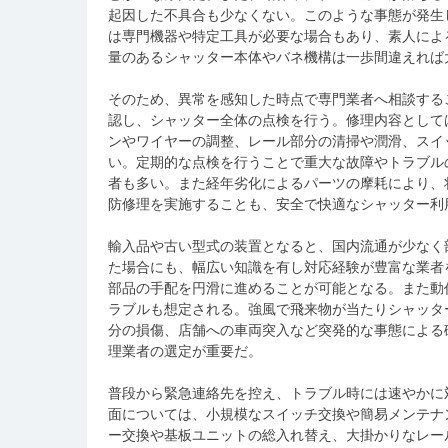
起因した不具合も少なくない。このような事態が発生
は専門機器や特定工具が必要な場合もあり、素人によ
量のあるシャッター本体やバネ機構は一歩間違えれば
そのため、異常を感知した時点で専門業者へ相談する
認し、シャッター全体の点検を行う。修理内容として
ンやワイヤーの調整、レール部分の清掃や潤滑、スイ
い。定期的な点検を行うことで重大な故障やトラブル
者も多い。また経年劣化によるパーツの摩耗により、
防修理を実施することも、安全で快適なシャッター利
輸入品や古い型式の装置となると、国内流通が少なく
た場合にも、幅広い知識を有し対応経験が豊富な業者
部品の手配を円滑に進めることが可能となる。また動
ラブルも想定される。強風で飛来物が当たりシャッタ
分の損傷、店舗への車両突入など突発的な事態による
理業者の選定が重要だ。
普段から緊急連絡先を控え、トラブル時には速やかに
面については、小規模なスイッチ交換や簡易メンテナ
ー交換や基板ユニットの総入れ替え、大掛かりなレー