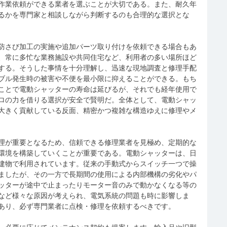
作業依頼ができる業者を選ぶことが大切である。また、耐久年
るかを専門家と相談しながら判断するのも合理的な選択とな
防さび加工の実施や追加パーツ取り付けを依頼できる場合もあ
、常に多忙な業務施設や共同住宅など、利用者の多い場所ほど
する。そうした事情を十分理解し、迅速な現地調査と修理手配
ブル発生時の被害や不便を最小限に抑えることができる。もち
ことで電動シャッターの寿命は延びるが、それでも経年使用で
ロの力を借りる選択が安全で賢明だ。全体として、電動シャッ
大きく貢献している反面、精密かつ複雑な構造ゆえに修理やメ
理が重要となるため、信頼できる修理業者を見極め、定期的な
環境を構築していくことが重要である。電動シャッターは、日
建物で利用されています。従来の手動式からスイッチ一つで操
ましたが、その一方で長期間の使用による内部機構の劣化やパ
ッターが途中で止まったりモーター音のみで動かなくなる等の
など様々な原因が考えられ、電気系統の問題も時に影響しま
あり、必ず専門業者に点検・修理を依頼するべきです。