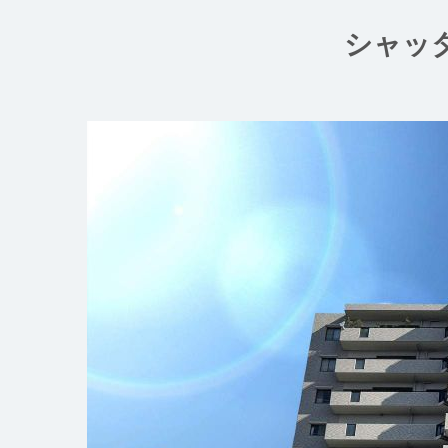
コ
ン
シャッ
テ
ン
ツ
へ
ス
キ
ッ
プ