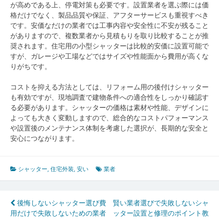
が高めである上、停電対策も必要です。設置業者を選ぶ際には価
格だけでなく、製品品質や保証、アフターサービスも重視すべき
です。安価なだけの業者では工事内容や安全性に不安が残ること
がありますので、複数業者から見積もりを取り比較することが推
奨されます。住宅用の小型シャッターは比較的安価に設置可能で
すが、ガレージや工場などではサイズや性能面から費用が高くな
りがちです。
コストを抑える方法としては、リフォーム用の後付けシャッター
も有効ですが、現地調査で建物条件への適合性をしっかり確認す
る必要があります。シャッターの価格は素材や性能、デザインに
よっても大きく変動しますので、総合的なコストパフォーマンス
や設置後のメンテナンス体制を考慮した選択が、長期的な安全と
安心につながります。
シャッター
,
住宅外装
,
安い
業者
投
後悔しないシャッター選び費
賢い業者選びで失敗しないシャ
用だけで失敗しないための業者
ッター設置と修理のポイント教