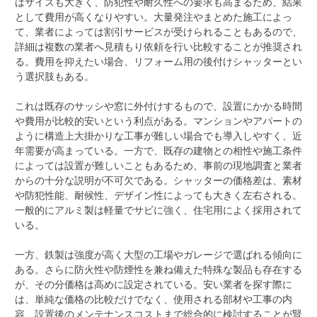
はサイズも大きく、防犯性や耐久性への要求も高まるため、結果
として費用が高くなりやすい。大量発注やまとめた施工によっ
て、業者によっては割引サービスが受けられることもあるので、
詳細は複数の業者へ見積もり依頼を行い比較することが推奨され
る。費用を抑えたい場合、リフォーム用の後付けシャッターとい
う選択肢もある。
これは既存のサッシや窓に外付けするもので、設置にかかる時間
や費用が比較的安いという利点がある。マンションやアパートの
ように構造上大掛かりな工事が難しい場合でも導入しやすく、近
年需要が高まっている。一方で、既存の建物との相性や施工条件
によっては設置が難しいこともあるため、事前の現地調査と業者
からの十分な説明が不可欠である。シャッターの価格差は、素材
や防犯性能、耐候性、デザイン性によっても大きく左右される。
一般的にアルミ製は軽量でサビに強く、住宅用によく採用されて
いる。
一方、鉄製は強度が高く大型の工場やガレージで選ばれる傾向に
ある。さらに防火性や防煙性を兼ね備えた特殊な製品も存在する
が、その分価格は高めに設定されている。安い業者を探す際に
は、単純な価格の比較だけでなく、使用される部材や工事の内
容、設置後のメンテナンスコストまで総合的に検討することが賢