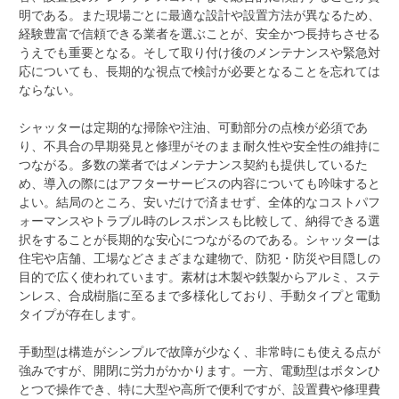
明である。また現場ごとに最適な設計や設置方法が異なるため、
経験豊富で信頼できる業者を選ぶことが、安全かつ長持ちさせる
うえでも重要となる。そして取り付け後のメンテナンスや緊急対
応についても、長期的な視点で検討が必要となることを忘れては
ならない。
シャッターは定期的な掃除や注油、可動部分の点検が必須であ
り、不具合の早期発見と修理がそのまま耐久性や安全性の維持に
つながる。多数の業者ではメンテナンス契約も提供しているた
め、導入の際にはアフターサービスの内容についても吟味すると
よい。結局のところ、安いだけで済ませず、全体的なコストパフ
ォーマンスやトラブル時のレスポンスも比較して、納得できる選
択をすることが長期的な安心につながるのである。シャッターは
住宅や店舗、工場などさまざまな建物で、防犯・防災や目隠しの
目的で広く使われています。素材は木製や鉄製からアルミ、ステ
ンレス、合成樹脂に至るまで多様化しており、手動タイプと電動
タイプが存在します。
手動型は構造がシンプルで故障が少なく、非常時にも使える点が
強みですが、開閉に労力がかかります。一方、電動型はボタンひ
とつで操作でき、特に大型や高所で便利ですが、設置費や修理費