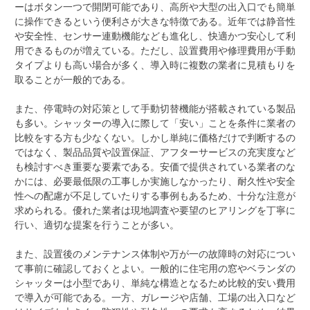
ーはボタン一つで開閉可能であり、高所や大型の出入口でも簡単
に操作できるという便利さが大きな特徴である。近年では静音性
や安全性、センサー連動機能なども進化し、快適かつ安心して利
用できるものが増えている。ただし、設置費用や修理費用が手動
タイプよりも高い場合が多く、導入時に複数の業者に見積もりを
取ることが一般的である。
また、停電時の対応策として手動切替機能が搭載されている製品
も多い。シャッターの導入に際して「安い」ことを条件に業者の
比較をする方も少なくない。しかし単純に価格だけで判断するの
ではなく、製品品質や設置保証、アフターサービスの充実度など
も検討すべき重要な要素である。安価で提供されている業者のな
かには、必要最低限の工事しか実施しなかったり、耐久性や安全
性への配慮が不足していたりする事例もあるため、十分な注意が
求められる。優れた業者は現地調査や要望のヒアリングを丁寧に
行い、適切な提案を行うことが多い。
また、設置後のメンテナンス体制や万が一の故障時の対応につい
て事前に確認しておくとよい。一般的に住宅用の窓やベランダの
シャッターは小型であり、単純な構造となるため比較的安い費用
で導入が可能である。一方、ガレージや店舗、工場の出入口など