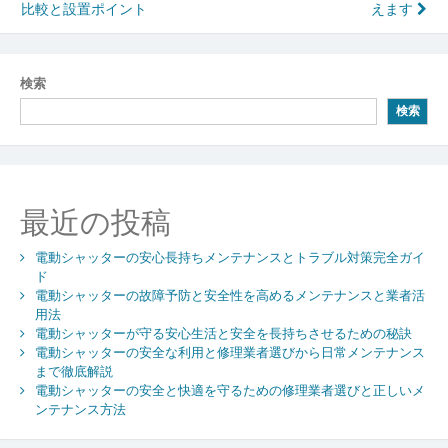
稿
比較と設置ポイント
えます
ナ
ビ
検索
ゲ
検索
ー
シ
ョ
最近の投稿
ン
電動シャッターの安心長持ちメンテナンスとトラブル対策完全ガイ
ド
電動シャッターの故障予防と安全性を高めるメンテナンスと業者活
用法
電動シャッターが守る安心生活と安全を長持ちさせるための秘訣
電動シャッターの安全な利用と修理業者選びから日常メンテナンス
まで徹底解説
電動シャッターの安全と快適を守るための修理業者選びと正しいメ
ンテナンス方法