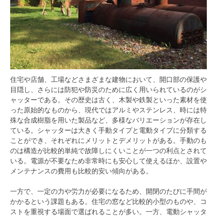
住宅や店舗、工場などさまざまな建物において、開口部の保護や
目隠し、さらには防犯や防災のために広く用いられているのがシ
ャッターである。
その歴史は古く、木製や鉄製といった素材を使
った原始的なものから、現代ではアルミやステンレス、時には特
殊な合成樹脂を用いた製品など、多様なバリエーションが存在し
ている。シャッターは大きく手動タイプと電動タイプに分類する
ことができ、それぞれにメリットとデメリットがある。手動のも
のは構造が比較的単純で故障しにくいことが一つの利点とされて
いる。電源が不要なため非常時にも安心して使えるほか、設置や
メンテナンスの費用も比較的安い傾向がある。
一方で、一定の力や労力が必要になるため、開閉のたびに手間が
かかるという課題もある。住宅の窓など比較的小型のものや、コ
ストを重視する場面で選ばれることが多い。一方、電動シャッタ